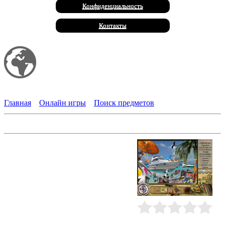
Конфиденциальность
Контакты
Мой сайт
Халал Продукты
Главная
»
Онлайн игры
»
Поиск предметов
Затерянные жемчужины Таити
Острова Таити - отличное место
для того, чтобы найти что-нибудь
по-настоящему удивительное...
Например, перламутровые
жемчужины редкой красоты. И не
только! Отправляйтесь в эти
дивные места, решайте
хитроумные головоломки,
сравнивайте картинки и
Рейтинг
:
0.0
/
0
отыскивайте самые разные