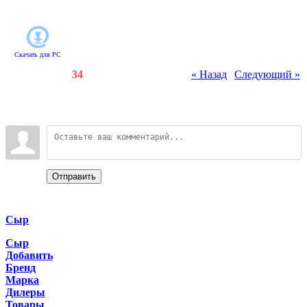
предметы!
Скачать для
PC
Счетчики
:
97
/
34
« Назад
|
Следующий »
Всего комментариев
:
0
Войдите:
Отправить
Categories
Сыр
Сыр
Добавить
Бренд
Марка
Дилеры
Товары