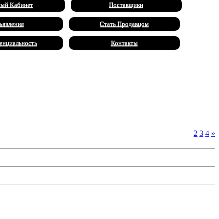
ый Кабинет
Поставщики
ъявления
Стать Продавцом
енциальность
Контакты
Страницы
:
1
2
3
4
»