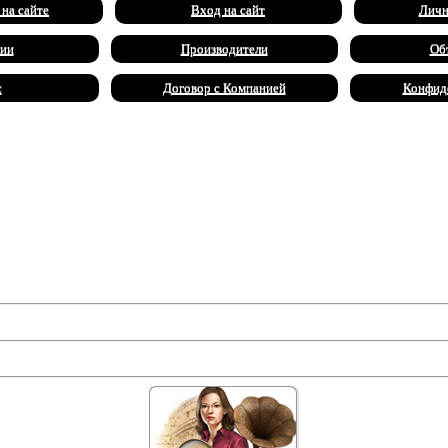
 на сайте
Вход на сайт
Личн
ии
Производители
Об
с
Договор с Компанией
Конфид