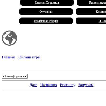
Главная Страница
Регистрация
Оптовики
Компан
Рекламные Услуги
О На
Мой сайт
Халал Продукты
Главная
»
Онлайн игры
» Поиск предметов
В категории игр
:
68
Показано игр
:
1-18
Сортировать по
:
Дате
·
Названию
·
Рейтингу
·
Запускам