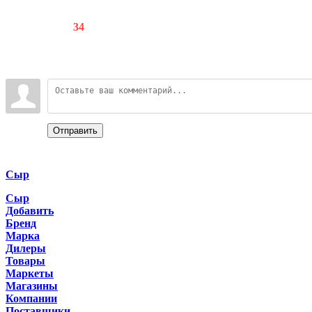
Счетчики
:
86
/
34
Всего комментариев
:
0
Войдите:
Отправить
Categories
Сыр
Сыр
Добавить
Бренд
Марка
Дилеры
Товары
Маркеты
Магазины
Компании
Поставщики