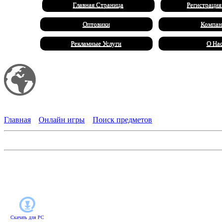
Главная Страница
Регистрация
Оптовики
Компан
Рекламные Услуги
О На
Мой сайт
Халал Продукты
Главная
»
Онлайн игры
»
Поиск предметов
Шерлок Холмс и собака Баскервилей
К Шерлоку Холмсу и доктору Ватсону с интригующей просьбой 
дядюшки Гуго Баскервиля, погибали от острых клыков и цепки
холла. Помогите джентльменам разобраться в этом загадочном
Скачать для
PC