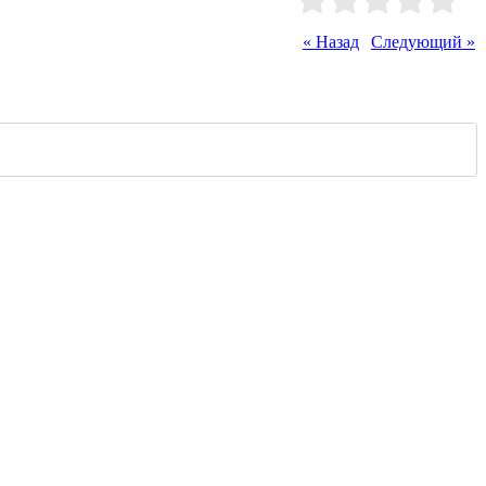
Рейтинг
:
0.0
/
0
« Назад
|
Следующий »