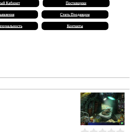
ый Кабинет
Поставщики
ъявления
Стать Продавцом
енциальность
Контакты
едставители его рода, начиная с
ушая мрачный покой Баскервиль-