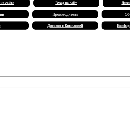
 на сайте
Вход на сайт
Личн
ии
Производители
Об
с
Договор с Компанией
Конфид
о помощи обратился сэр Генри Баскервиль. Он рассказал, что пр
х когтей огромной собаки. Теперь она преследует и Генри, нар
 деле и положить конец проклятию знаменитого рода.