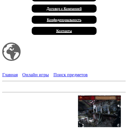
Договор с Компанией
Конфиденциальность
Контакты
Мой сайт
Халал Продукты
Главная
»
Онлайн игры
»
Поиск предметов
Покинутые места. Затерянный цирк
Спешите видеть! Впервые на арене
невиданный аттракцион -
превращение сна в реальность!
Уже которую ночь Джой
преследуют странные видения, а
наутро кажется, что вся ее жизнь -