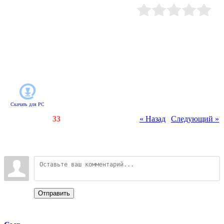
сплошной кошмар. Пора во всем
разобраться: скорее отправляйтесь
за город, к развалинам
Рейтинг
:
0.0
/
0
заброшенного цирка. Собирайте
подсказки, решайте головоломки и
идите по следу белого тигренка -
тогда вы найдете ответы на все
вопросы и увидите прежний цирк
во всем его великолепии!
Скачать для
PC
Счетчики
:
91
/
33
« Назад
|
Следующий »
Всего комментариев
:
0
Войдите:
Отправить
Categories