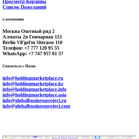
Просмотр Корзины
Список Пожеланий
о компании
Москва Охотный ряд 2
Алматы 2я Гончарная 113
Berlin Vil'gel'm Shtrasse 110
Телефон: +7 777 120 95 55
WhatsApp: +7 747 957 81 57
Связаться с Нами
info@holdingmarketplace.ru
info@holdingmarketplace.kz
info@holdingmarketplace.info
info@holdingmarketplace.asia
info@globalbusinessproject.ru
info@globalbusinessproject.com
Маркетплейс Казахстана