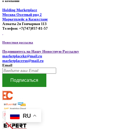
о компании
Holding Marketplace
Москва Охотный ряд 2
Маркетплейс в Казахстане
Алматы 2я Гончарная 113
Телефон: +7(747)957-81-57
Новостная рассылка
Подпишитесь на Нашу Новостную Рассылку
marketplacekz@mail.ru
marketplacerus@mail.ru
Email
Подписаться
RU