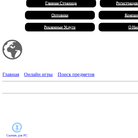
Главная Страница
Регистрация
Оптовики
Компан
Рекламные Услуги
О На
Мой сайт
Халал Продукты
Главная
»
Онлайн игры
»
Поиск предметов
Под покровом ночи. Проклятие оперы
Ассистент режиссера оказывается в центре загадочных событи
затворника театр приезжает в деревню Мон дю Кларе, чтобы д
другим. Помогите герою разобраться в происходящем, выяснить,
Скачать для
PC