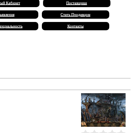
ый Кабинет
Поставщики
ъявления
Стать Продавцом
енциальность
Контакты
туаль". По приглашению графа-
пу и забирают одного актера за
перы!