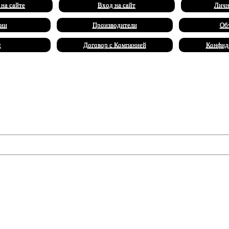
 на сайте
Вход на сайт
Личн
ии
Производители
Об
с
Договор с Компанией
Конфид
й, причина которых скрыта в далеком прошлом театра "Опера Э
ать представление. Но темные силы преследуют театральную труп
 что стоит за этими несчастьями, и ускользнуть от проклятия о