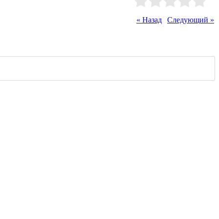
Рейтинг
:
0.0
/
0
« Назад
|
Следующий »