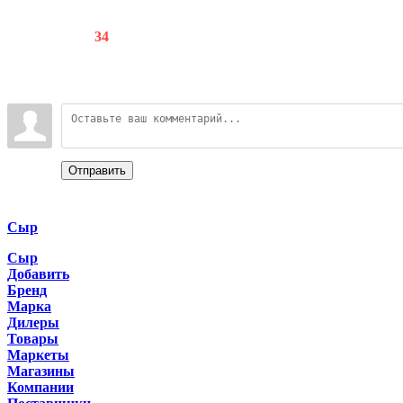
Счетчики
:
76
/
34
Всего комментариев
:
0
Войдите:
Отправить
Categories
Сыр
Сыр
Добавить
Бренд
Марка
Дилеры
Товары
Маркеты
Магазины
Компании