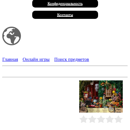
Конфиденциальность
Контакты
Мой сайт
Халал Продукты
Главная
»
Онлайн игры
»
Поиск предметов
Детективное агентство
"Поиск предметов" в компании
частного детектива Джеймса. Из
городского музея похищена карта:
согласно легенде, она должна
привести к сокровищам! Джеймс
берется за расследование этого
запутанного дела.
Присоединяйтесь, осматривайте
место преступления, собирайте
Рейтинг
:
0.0
/
0
улики, опрашивайте свидетелей,