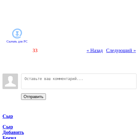
применяйте старую добрую
дедукцию! Вместе вы обязательно
сумеете разгадать все загадки и
поймаете преступника!
Скачать для
PC
Счетчики
:
80
/
33
« Назад
|
Следующий »
Всего комментариев
:
0
Войдите:
Отправить
Categories
Сыр
Сыр
Добавить
Бренд