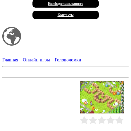
Конфиденциальность
Контакты
Мой сайт
Халал Продукты
Главная
»
Онлайн игры
»
Головоломки
Загадки Хитролесья
Лесные феи в панике! Как им
справиться с могущественным
Небалуем? Злой колдун решил
захватить власть в сказочном
королевстве и извести всех добрых
волшебников. Крылатые создания
решают обратиться за помощью к
Эмми - она тоже волшебница, но
пока об этом не знает... Ей
Рейтинг
:
0.0
/
0
предстоит встретиться с Небалуем