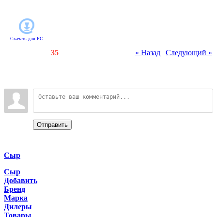
на игровом поле. Кто же победит?
Скачать для
PC
Счетчики
:
71
/
35
« Назад
|
Следующий »
Всего комментариев
:
0
Войдите:
Отправить
Categories
Сыр
Сыр
Добавить
Бренд
Марка
Дилеры
Товары