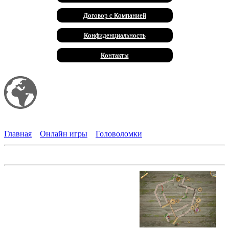
Договор с Компанией
Конфиденциальность
Контакты
Мой сайт
Халал Продукты
Главная
»
Онлайн игры
»
Головоломки
Тайны притяжения
На главной площади города
остановились старинные часы.
Проезд на железной дороге
перекрыт: пути завалены грудой
ящиков. В алхимической
лаборатории кто-то забыл закрыть