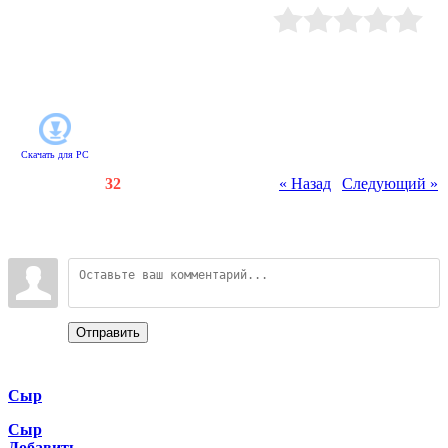
колбу с ядовитым газом... Кто
поможет справиться с этими
неприятностями? Конечно,
Рейтинг
:
0.0
/
0
студенты Академии магнитов!
Изучайте свойства притяжения и
решайте интересные головоломки.
Скачать для
PC
Счетчики
:
75
/
32
« Назад
|
Следующий »
Всего комментариев
:
0
Войдите:
Отправить
Categories
Сыр
Сыр
Добавить