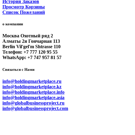
История Заказов
Просмотр Корзины
Список Пожеланий
о компании
Москва Охотный ряд 2
Алматы 2я Гончарная 113
Berlin Vil'gel'm Shtrasse 110
Телефон: +7 777 120 95 55
WhatsApp: +7 747 957 81 57
Связаться с Нами
info@holdingmarketplace.ru
info@holdingmarketplace.kz
info@holdingmarketplace.info
info@holdingmarketplace.asia
info@globalbusinessproject.ru
info@globalbusinessproject.com