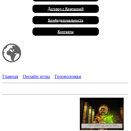
Договор с Компанией
Конфиденциальность
Контакты
Мой сайт
Халал Продукты
Главная
»
Онлайн игры
»
Головоломки
Секреты тысячелетия. Проклятие изумруда
Детектив Кейт Маккормик
отправляется на поиски
похищенного профессора Джонса.
В этом деле фигурируют кейс
чрезвычайной важности,
спецагенты ФБР, золото индейцев