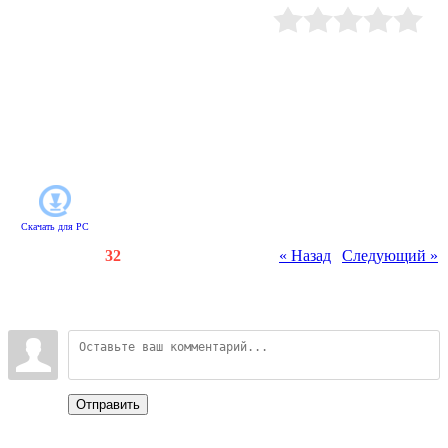
и таинственный вирус,
поражающий всех, кто участвует в
поисках древних сокровищ.
Рейтинг
:
0.0
/
0
Внимательно осматривайте
панорамные уровни, заглядывайте
в шкафы и передвигайте предметы
- возможно, вы найдете
недостающие улики и сумеете
предотвратить эпидемию
загадочной болезни.
Скачать для
PC
Счетчики
:
81
/
32
« Назад
|
Следующий »
Всего комментариев
:
0
Войдите:
Отправить
Categories