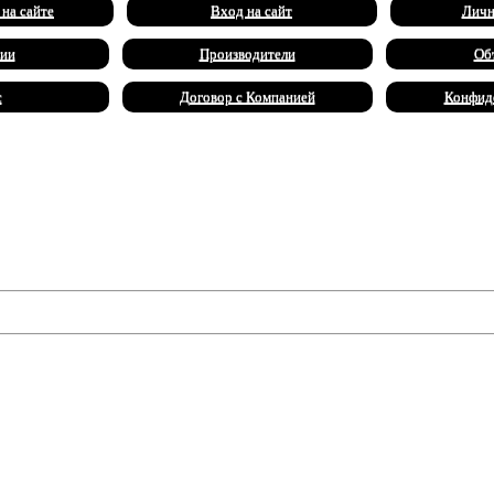
 на сайте
Вход на сайт
Личн
ии
Производители
Об
с
Договор с Компанией
Конфид
ественных амулетов, чтобы освободить заколдованный дом от зло
х элементов, чтобы справиться с этой задачей! Помните, что з
инально изменить ситуацию на игровом поле.