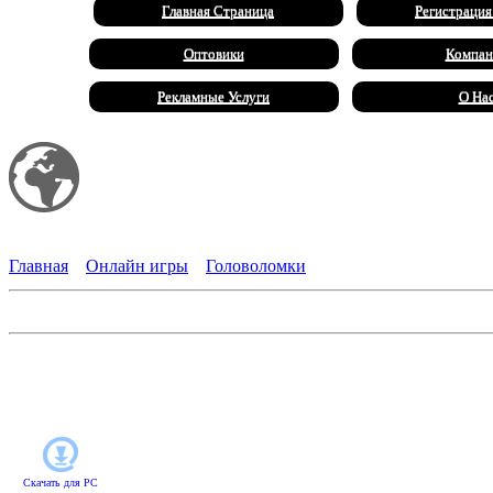
Главная Страница
Регистрация
Оптовики
Компан
Рекламные Услуги
О На
Мой сайт
Халал Продукты
Главная
»
Онлайн игры
»
Головоломки
Проклятый дом
В этой логической игре вам придется раздобыть десять могущ
головоломки, собирайте комбинации из трех и более одинаковы
достаются магические бонусы, с помощью которых можно кард
Скачать для
PC