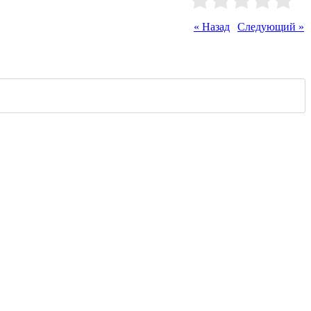
Рейтинг
:
0.0
/
0
« Назад
|
Следующий »