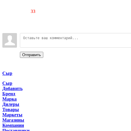
Счетчики
:
77
/
33
Всего комментариев
:
0
Войдите:
Отправить
Categories
Сыр
Сыр
Добавить
Бренд
Марка
Дилеры
Товары
Маркеты
Магазины
Компании
Поставщики