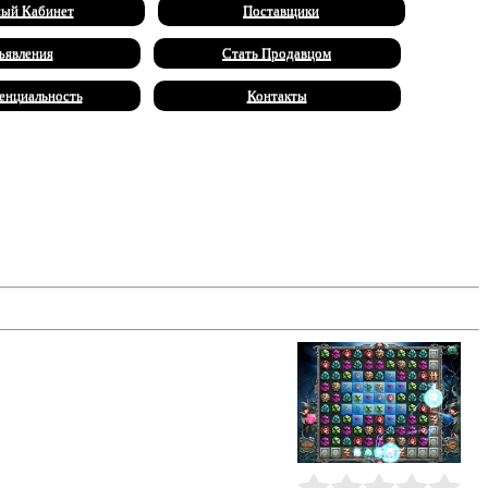
ый Кабинет
Поставщики
ъявления
Стать Продавцом
енциальность
Контакты
бных призраков. Разгадывайте
а удачные комбинации фишек вам