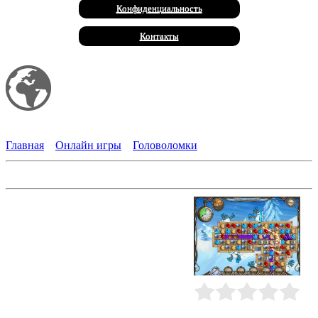
Конфиденциальность
Контакты
Мой сайт
Халал Продукты
Главная
»
Онлайн игры
»
Головоломки
Пленники горного замка
Совершите опасное восхождение в
горы и сразитесь с существами,
обитающими в этих заснеженных
местах. Вас ждут испытания и на
земле, и в глубоких пещерах:
собирайте скрытые предметы,
разгребайте завалы, взламывайте
замки. Заброшенные шахты,
алтарь, шатер шамана - магия
Рейтинг
:
0.0
/
0
может поджидать где угодно.