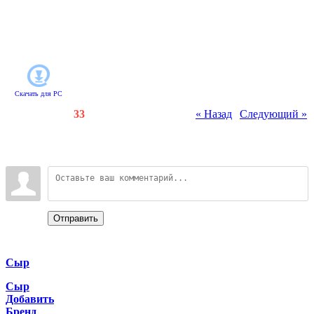
Будьте уверены, эти скалы
наградят вас не только хорошей
порцией адреналина, но и золотом,
и горными самоцветами.
Скачать для
PC
Счетчики
:
75
/
33
« Назад
|
Следующий »
Всего комментариев
:
0
Войдите:
Отправить
Categories
Сыр
Сыр
Добавить
Бренд