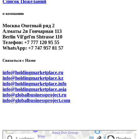
Список Пожеланий
о компании
Москва Охотный ряд 2
Алматы 2я Гончарная 113
Berlin Vil'gel'm Shtrasse 110
Телефон: +7 777 120 95 55
WhatsApp: +7 747 957 81 57
Связаться с Нами
info@holdingmarketplace.ru
info@holdingmarketplace.kz
info@holdingmarketplace.info
info@holdingmarketplace.asia
info@globalbusinessproject.ru
info@globalbusinessproject.com
Маркетплейс Казахстана
Рекламное агентство в Алматы