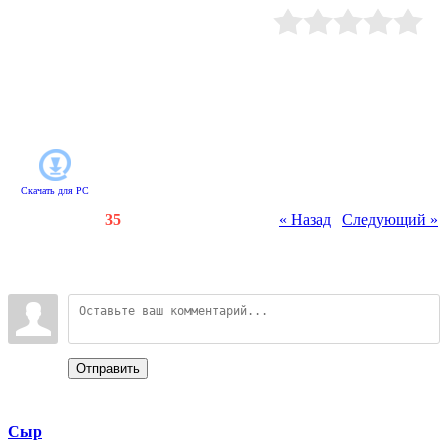
проделали долгий путь, чтобы
встретиться с шаманом -
хранителем острова и увидеть все
Рейтинг
:
0.0
/
0
своими глазами. Но древние тайны
опасны для непосвященных, и
знаменитые Врата судьбы
оказываются ловушкой, из которой
не так-то просто выбраться.
Скачать для
PC
Счетчики
:
82
/
35
« Назад
|
Следующий »
Всего комментариев
:
0
Войдите:
Отправить
Categories
Сыр