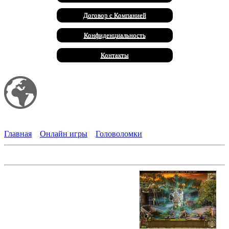
Договор с Компанией
Конфиденциальность
Контакты
Мой сайт
Халал Продукты
Главная
»
Онлайн игры
»
Головоломки
Остров секретов. Врата судьбы
Множество легенд было связано с
этим островом, его обитателями и
артефактами. Многие
исследователи посвятили всю
жизнь этому месту, но так и не
нашли разгадок. Алекс и Лиза