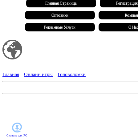
Главная Страница
Регистрация
Оптовики
Компан
Рекламные Услуги
О На
Мой сайт
Халал Продукты
Главная
»
Онлайн игры
»
Головоломки
Испытание богов. Судьба Ариадны
Повелитель подземного царства Аид огорчился из-за того, что
Минотавру похитить царевну и спрятать ее на далеком остров
головоломки "три в ряд", помогите герою преодолеть все преп
Скачать для
PC