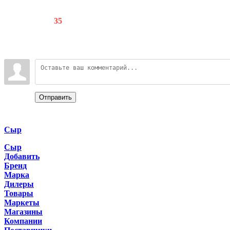
Счетчики
:
80
/
35
Всего комментариев
:
0
Войдите:
Отправить
Categories
Сыр
Сыр
Добавить
Бренд
Марка
Дилеры
Товары
Маркеты
Магазины
Компании