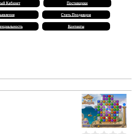
ый Кабинет
Поставщики
ъявления
Стать Продавцом
енциальность
Контакты
та Афин. Он приказал ужасному
 жемчужин. Разгадывайте
нную!