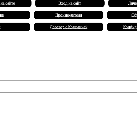
 на сайте
Вход на сайт
Личн
ии
Производители
Об
с
Договор с Компанией
Конфид
 красавица Ариадна предпочла ему Тесея - героя и лучшего атле
е. Ариадна успела оставить Тесею путеводную нить из чудесных
ятствия, добраться до логова Минотавра и освободить возлюбле