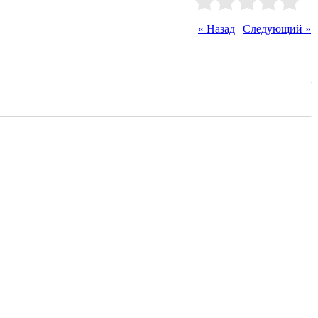
Рейтинг
:
0.0
/
0
« Назад
|
Следующий »