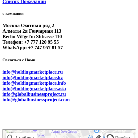
Список Пожеланий
о компании
Москва Охотный ряд 2
Алматы 2я Гончарная 113
Berlin Vil'gel'm Shtrasse 110
Телефон: +7 777 120 95 55
WhatsApp: +7 747 957 81 57
Связаться с Нами
info@holdingmarketplace.ru
info@holdingmarketplace.kz
info@holdingmarketplace.info
info@holdingmarketplace.asia
info@globalbusinessproject.ru
info@globalbusinessproject.com
Маркетплейс Казахстана
Рекламное агентство в Алматы