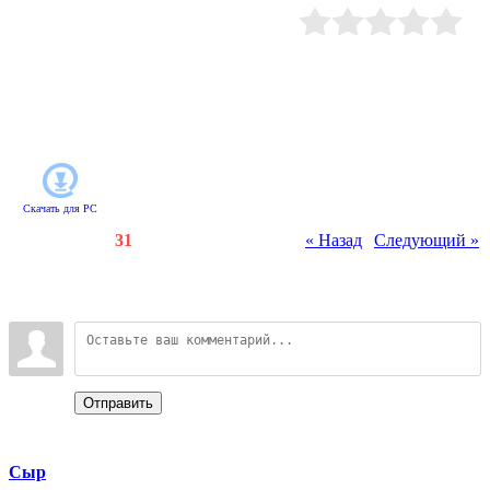
победы прост: заработайте как
можно больше денег, собирая
предметы на уровнях. Борьба будет
Рейтинг
:
0.0
/
0
нешуточной, ведь победителю
достанутся не только заветные
билеты в теплые страны, но и
шанс проявить себя в суперигре и
сорвать стотысячный джек-пот!
Скачать для
PC
Счетчики
:
82
/
31
« Назад
|
Следующий »
Всего комментариев
:
0
Войдите:
Отправить
Categories
Сыр