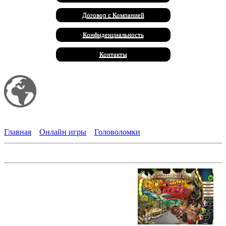
Договор с Компанией
Конфиденциальность
Контакты
Мой сайт
Халал Продукты
Главная
»
Онлайн игры
»
Головоломки
Discovery! В поисках приключений
Шоу начинается! В этой игре вы
будете участвовать в
телевизионной викторине. Вместе
с двумя соперниками вы сможете
побороться за главный приз -
кругосветное путешествие! Залог