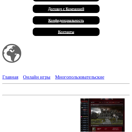
Договор с Компанией
Конфиденциальность
Контакты
Мой сайт
Халал Продукты
Главная
»
Онлайн игры
»
Многопользовательские
BiteFight
Вампиры и оборотни: В течение
многих столетий бушевало вечное
сражение за превосходство. Этих
существ ведет не их жажда крови,
но их желание победить. Какую
сторону вы выберете?