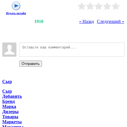
Рейтинг
:
0.0
/
0
Играть онлайн
Счетчики
:
2005
/
1910
« Назад
|
Следующий »
Всего комментариев
:
0
Войдите:
Отправить
Categories
Сыр
Сыр
Добавить
Бренд
Марка
Дилеры
Товары
Маркеты
Магазины