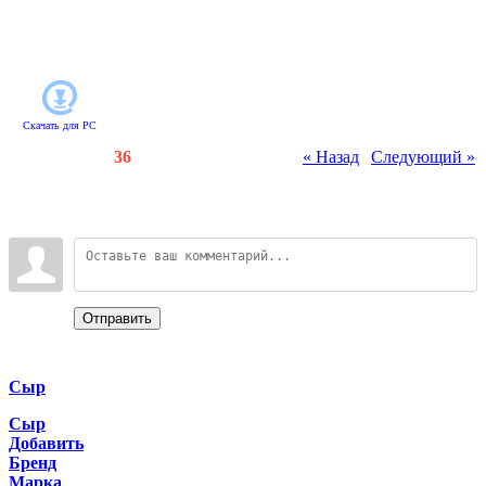
максимальным комфортом и
побеждайте в конкурсе "Лучший
организатор свадеб"!
Скачать для
PC
Счетчики
:
86
/
36
« Назад
|
Следующий »
Всего комментариев
:
0
Войдите:
Отправить
Categories
Сыр
Сыр
Добавить
Бренд
Марка