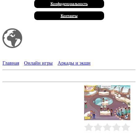
Конфиденциальность
Контакты
Мой сайт
Халал Продукты
Главная
»
Онлайн игры
»
Аркады и экшн
Свадебный переполох 2
Свадьба - дело очень
ответственное! Но если ваш
партнер по организации торжества
- Куинн, специалист экстра-класса,
то проведение этого
романтического мероприятия
становится очень увлекательным!
Устраивайте свадьбы вместе с
Куинн, выбирайте меню и
Рейтинг
:
0.0
/
0
интерьер, рассаживайте гостей с