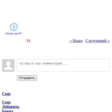
тропическом острове и
зарабатывайте деньги на покупку
полезных вещей. Во всей округе
вам не найдется равных!
Скачать для
PC
Счетчики
:
79
/
34
« Назад
|
Следующий »
Всего комментариев
:
0
Войдите:
Отправить
Categories
Сыр
Сыр
Добавить
Бренд