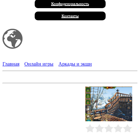
Конфиденциальность
Контакты
Мой сайт
Халал Продукты
Главная
»
Онлайн игры
»
Аркады и экшн
Поселенцы Джека
Обязательно купите билет на
увлекательный аттракцион,
предлагающий вам ощутить все
прелести первобытного мира. А
вдруг все это действительно станет
реальностью?.. Тогда соберитесь с
мыслями и сразу же приступайте к
выполнению удивительных
заданий: стройте дома для дикарей,
Рейтинг
:
0.0
/
0
выращивайте ягоды и овощи на