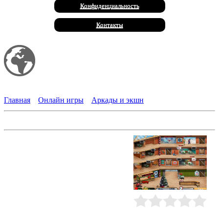
Конфиденциальность
Контакты
Мой сайт
Халал Продукты
Главная
»
Онлайн игры
»
Аркады и экшн
Переполох в клинике
Салли мечтает открыть
собственную клинику. Но для
этого ей не хватает специальных
медицинских сертификатов.
Помогите девушке приобрести
необходимые навыки и получить
заветные документы. Только
запаситесь терпением! Вместе с
Салли вам предстоит пройти
Рейтинг
:
0.0
/
0
медицинскую практику в одной из