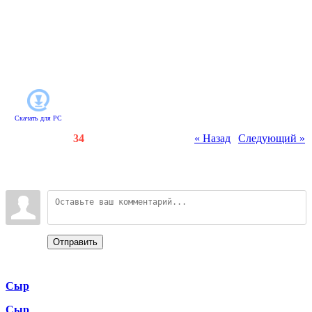
престижных клиник. Оформляйте
больных, поступающих на
лечение, вовремя приносите им
лекарства и следите за чистотой в
палатах. Успех будет на вашей
стороне!
Скачать для
PC
Счетчики
:
81
/
34
« Назад
|
Следующий »
Всего комментариев
:
0
Войдите:
Отправить
Categories
Сыр
Сыр