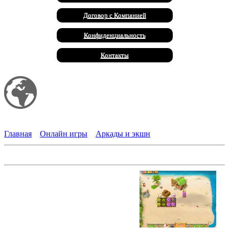
Договор с Компанией
Конфиденциальность
Контакты
Мой сайт
Халал Продукты
Главная
»
Онлайн игры
»
Аркады и экшн
Переполох на ранчо 2. Тропический рай
Продолжение бизнес-игры о
приключениях красотки Сары. Где-
то в южных морях раскинулся
небольшой островок - райское
местечко, чтобы отдохнуть, завести
новых друзей и построить новое