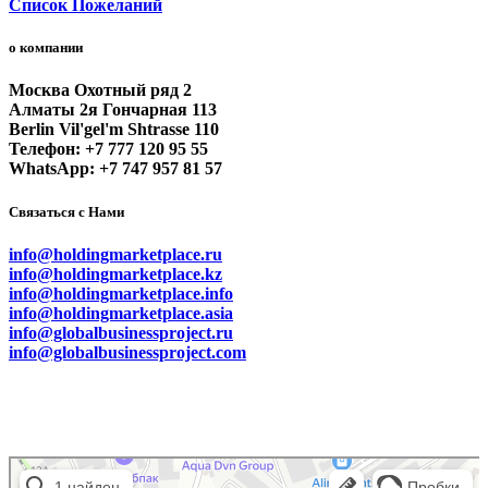
Список Пожеланий
о компании
Москва Охотный ряд 2
Алматы 2я Гончарная 113
Berlin Vil'gel'm Shtrasse 110
Телефон: +7 777 120 95 55
WhatsApp: +7 747 957 81 57
Связаться с Нами
info@holdingmarketplace.ru
info@holdingmarketplace.kz
info@holdingmarketplace.info
info@holdingmarketplace.asia
info@globalbusinessproject.ru
info@globalbusinessproject.com
Маркетплейс Казахстана
Рекламное агентство в Алматы