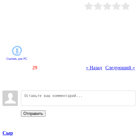
ранчо! Покупайте грунт,
выращивайте цветы, бананы и
экзотические ягоды.
Рейтинг
:
0.0
/
0
Зарабатывайте деньги и
расширяйте хозяйство, тогда в
ассортименте вашей фермы
появятся павлиньи перья, шерсть,
молоко и другие ценные продукты.
Скачать для
PC
Счетчики
:
79
/
29
« Назад
|
Следующий »
Всего комментариев
:
0
Войдите:
Отправить
Categories
Сыр