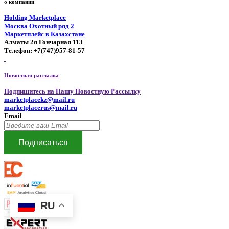
о компании
Holding Marketplace
Москва Охотный ряд 2
Маркетплейс в Казахстане
Алматы 2я Гончарная 113
Телефон: +7(747)957-81-57
Новостная рассылка
Подпишитесь на Нашу Новостную Рассылку
marketplacekz@mail.ru
marketplacerus@mail.ru
Email
Подписаться
RU