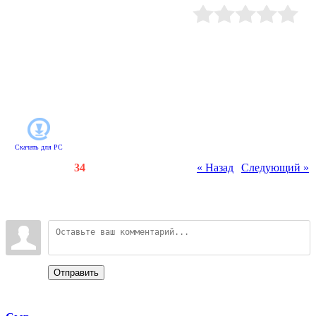
ответственное задание:
ликвидировать всех преступников
в городе и захватить самого
Рейтинг
:
0.0
/
0
опасного в мире бандита по
прозвищу Босс. Чтобы сохранить
конфиденциальность, Митчу
придется забыть про свой лимузин
и воспользоваться скоростным
небесным такси.
Скачать для
PC
Счетчики
:
86
/
34
« Назад
|
Следующий »
Всего комментариев
:
0
Войдите:
Отправить
Categories