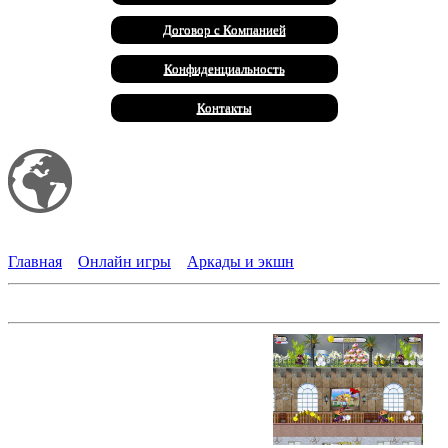
Договор с Компанией
Конфиденциальность
Контакты
Мой сайт
Халал Продукты
Главная
»
Онлайн игры
»
Аркады и экшн
Небесное такси 3. Агент специального назначения
Новое приключение мышонка
Митча. На этот раз он подписал
контракт на съемки в фильме про
бандитов и играет роль агента
специального назначения. Местная
полиция поручила ему