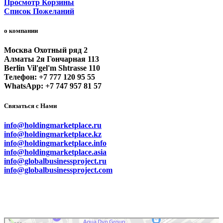
Просмотр Корзины
Список Пожеланий
о компании
Москва Охотный ряд 2
Алматы 2я Гончарная 113
Berlin Vil'gel'm Shtrasse 110
Телефон: +7 777 120 95 55
WhatsApp: +7 747 957 81 57
Связаться с Нами
info@holdingmarketplace.ru
info@holdingmarketplace.kz
info@holdingmarketplace.info
info@holdingmarketplace.asia
info@globalbusinessproject.ru
info@globalbusinessproject.com
Маркетплейс Казахстана