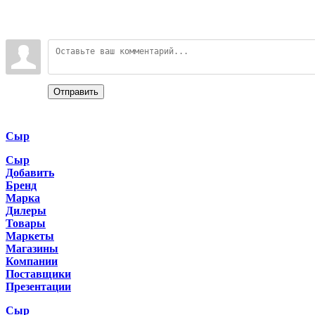
Всего комментариев
:
0
Войдите:
Отправить
Categories
Сыр
Сыр
Добавить
Бренд
Марка
Дилеры
Товары
Маркеты
Магазины
Компании
Поставщики
Презентации
Сыр