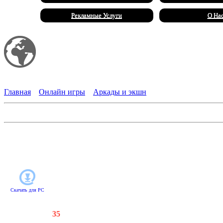
Рекламные Услуги
О На
Мой сайт
Халал Продукты
Главная
»
Онлайн игры
»
Аркады и экшн
Космоферма
Вы - капитан команды первопроходцев. Шайни - ваша помощни
разводите на чужих планетах полезные растения и выращивает
это в собственном межзвездном магазинчике! Изучайте инопла
Скачать для
PC
Счетчики
:
81
/
35