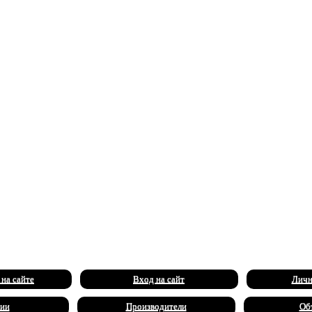
 на сайте
Вход на сайт
Личн
ии
Производители
Об