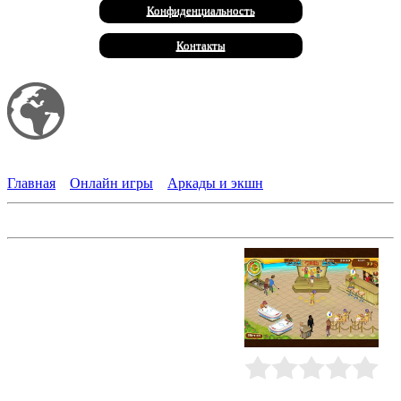
Конфиденциальность
Контакты
Мой сайт
Халал Продукты
Главная
»
Онлайн игры
»
Аркады и экшн
Клубные заморочки 2
Развивайте сеть развлекательных
ночных клубов на Райских
островах. Установите танцпол,
дартс, мини-гольф, столы для
аэрохоккея. Предлагайте широкий
выбор коктейлей в интерактивном
баре, поставьте несколько
столиков, чтобы можно было
перекусить, - и туристы-
Рейтинг
:
0.0
/
0
тусовщики к вам потянутся! Чтобы