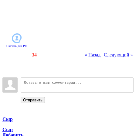
пройти уровень, нужно за
определенное время заработать
необходимое количество денег.
Быстрота и точность - залог
успеха!
Скачать для
PC
Счетчики
:
83
/
34
« Назад
|
Следующий »
Всего комментариев
:
0
Войдите:
Отправить
Categories
Сыр
Сыр
Добавить