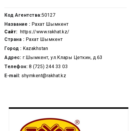
Код Агентства:
50127
Название :
Рахат Шымкент
Сайт:
https://www.rakhat.kz/
Страна :
Рахат Шымкент
Город :
Kazakhstan
Адрес:
г.Шымкент, ул.Клары Цеткин, д.63
Телефон:
8 (725) 244 33 03
E-mail:
shуmkent@rakhat.kz