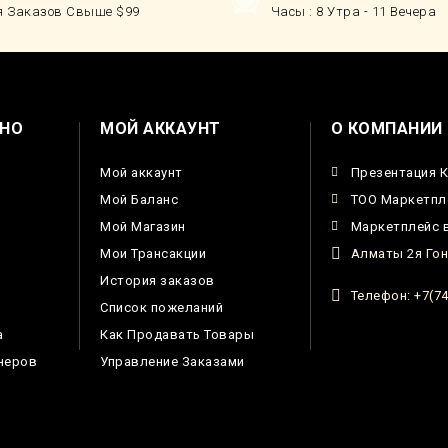
я Заказов Свыше $99
Часы : 8 Утра - 11 Вечера
НО
МОЙ АККАУНТ
О КОМПАНИИ
Мой аккаунт
Презентация 
Мой Баланс
ТОО Маркетпл
Мой Магазин
Маркетплейс в
Мои Трансакции
Алматы 2я Гон
История заказов
Телефон: +7(74
Список пожеланий
а
Как Продавать Товары
неров
Управление Заказами