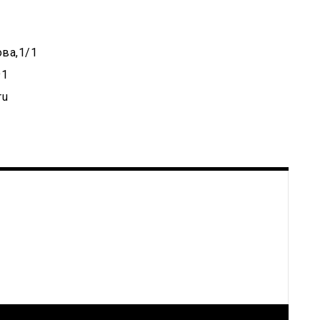
ва,1/1
91
ru