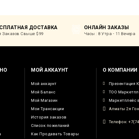
ЕСПЛАТНАЯ ДОСТАВКА
ОНЛАЙН ЗАКАЗЫ
я Заказов Свыше $99
Часы : 8 Утра - 11 Вечера
НО
МОЙ АККАУНТ
О КОМПАНИИ
Мой аккаунт
Презентация 
Мой Баланс
ТОО Маркетпл
Мой Магазин
Маркетплейс в
Мои Трансакции
Алматы 2я Гон
История заказов
Телефон: +7(74
Список пожеланий
а
Как Продавать Товары