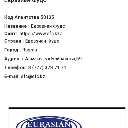
Евразиан Фудс
Код Агентства:
50135
Название :
Евразиан Фудс
Сайт:
https://www.efc.kz/
Страна :
Евразиан Фудс
Город :
Russia
Адрес:
г.Алматы, ул.Байзакова,69
Телефон:
8 (727) 378 71 71
E-mail:
efc@efc.kz